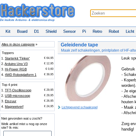
De leukste Arduino- & elektronica-shop
Kit
Board
D1
Shield
Sensor
Pi
Retro
Robot
Licht
Geleidende tape
Alles in deze categorie
»
Maak zelf schakelingen, printplaten of HF-af
Toppers
Leuk spu
1.
Starterkit 'Tinker'
€ 64,95
2.
Arduino Uno V3
€ 12,95
Gebruik 
3.
Hi-Power RGB
€ 0,60
- Schake
4.
4WD Robotplatform 1
€ 39,95
- Koperb
Top 4 print
worden)
1.
TFT-Oscilloscoop
€ 29,95
- Je eig
2.
USB-microscoop
€ 29,95
- Afsche
3.
Etszuur
€ 26,95
houten k
4.
Magneetverf
€ 24,95
- Maak 
Lichtgevend schaakspel
- Afschr
Niet gevonden wat u zocht?
Zorg erv
Welk artikel mist u nog op onze
site? Ik mis:
handig!