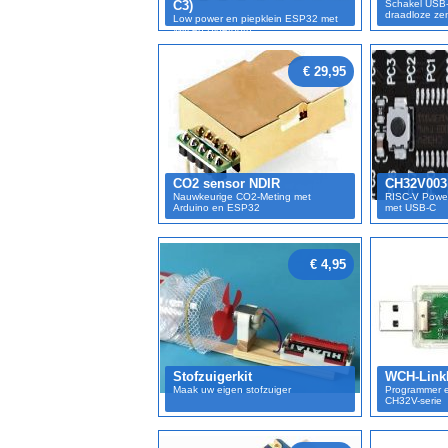
C3)
Schakel USB
draadloze ze
Low power en piepklein ESP32 met
Wifi en Bluetooth
€ 29,95
CO2 sensor NDIR
CH32V003
Nauwkeurige CO2-Meting met
RISC-V Power
Arduino en ESP32
met USB-C
€ 4,95
Stofzuigerkit
WCH-Link
Maak uw eigen stofzuiger
Programmer 
CH32V-serie