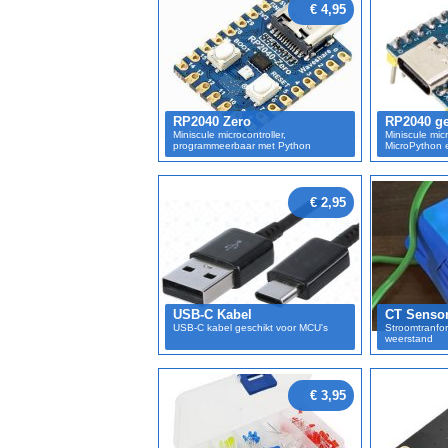
€ 4,95
RP2040 Zero
RP2040 ge
Miniscule microcontroller,
Miniscule micr
programmeerbaar met Python
MicroPython 
€ 2,95
USB-C Kabel
CT Senso
USB-C kabel geschikt voor MCU's
Stroomtranfo
weerstand
€ 3,95