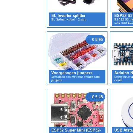
EL Inverter splitter
ESP32-S3
EL Splitter Kabel – 2-weg
ESP32-S3 met
1.47 inch LC
€ 5,95
Voorgebogen jumpers
Arduino N
Verzameldoos met 560 breadboard
Energiezuinig
jumpers
cloud
€ 5,45
ESP32 Super Mini (ESP32-
USB Afsta