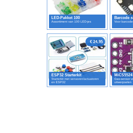
LED-Pakket 100
Barcode s
Assortiment van 100 LED-jes
Voor barcode
€ 24,95
ESP32 Starterkit
MiCS5524
Starterkit met sensoren/actuatoren
Gas-sensor v
en ESP32
uitwerpselen