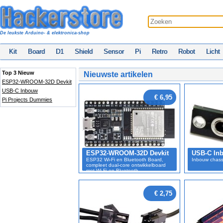
De leukste Arduino- & elektronica-shop
Kit
Board
D1
Shield
Sensor
Pi
Retro
Robot
Licht
Top 3 Nieuw
Nieuwste artikelen
ESP32-WROOM-32D Devkit
USB-C Inbouw
€ 6,95
Pi Projects Dummies
ESP32-WROOM-32D Devkit
USB-C In
ESP32 Wi-Fi en Bluetooth Board,
Inbouw chass
compleet dual-core ontwikkelboard
met Wi-Fi en Bluetooth
€ 2,75