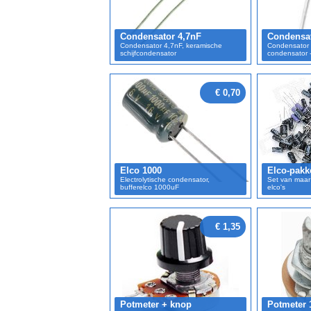
Condensator 4,7nF
Condensa
Condensator 4,7nF, keramische
Condensator 
schijfcondensator
condensator 
€ 0,70
Elco 1000
Elco-pakk
Electrolytische condensator,
Set van maar 
bufferelco 1000uF
elco's
€ 1,35
Potmeter + knop
Potmeter 