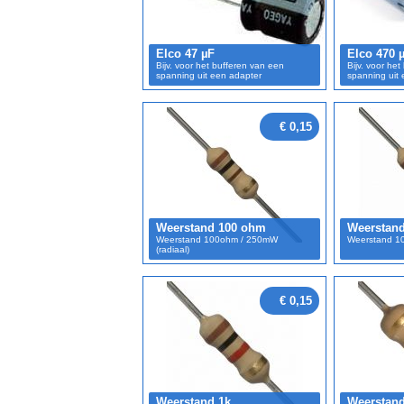
Elco 47 µF
Elco 470 
Bijv. voor het bufferen van een
Bijv. voor he
spanning uit een adapter
spanning uit
€ 0,15
Weerstand 100 ohm
Weerstand
Weerstand 100ohm / 250mW
Weerstand 10
(radiaal)
€ 0,15
Weerstand 1k
Weerstand