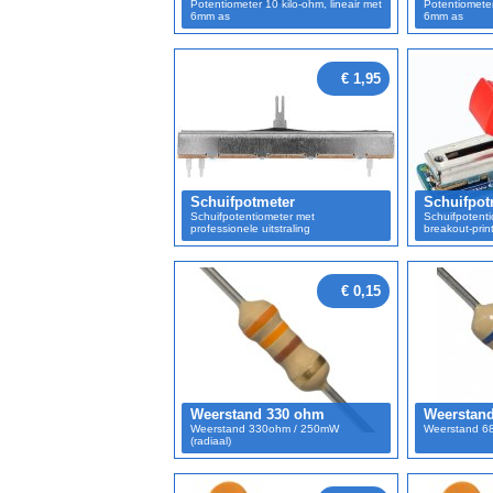
Potentiometer 10 kilo-ohm, lineair met
Potentiometer
6mm as
6mm as
€ 1,95
Schuifpotmeter
Schuifpo
Schuifpotentiometer met
Schuifpotent
professionele uitstraling
breakout-print
€ 0,15
Weerstand 330 ohm
Weerstan
Weerstand 330ohm / 250mW
Weerstand 68
(radiaal)