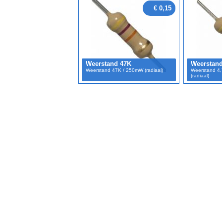
€ 0,15
Weerstand 47K
Weerstand
Weerstand 47K / 250mW (radiaal)
Weerstand 4,
(radiaal)