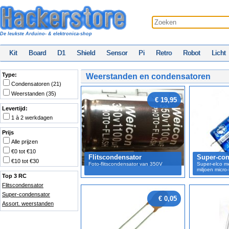
De leukste Arduino- & elektronica-shop
Kit
Board
D1
Shield
Sensor
Pi
Retro
Robot
Licht
Type:
Weerstanden en condensatoren
Condensatoren (21)
Weerstanden (35)
€ 19,95
Levertijd:
1 à 2 werkdagen
Prijs
Alle prijzen
€0 tot €10
Flitscondensator
Super-con
€10 tot €30
Foto-flitscondensator van 350V
Super-elco m
miljoen micro
Top 3 RC
Flitscondensator
Super-condensator
€ 0,05
Assort. weerstanden