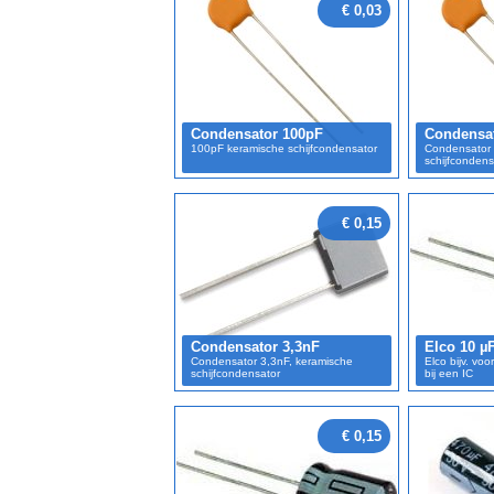
€ 0,03
Condensator 100pF
Condensa
100pF keramische schijfcondensator
Condensator 
schijfcondens
€ 0,15
Condensator 3,3nF
Elco 10 µ
Condensator 3,3nF, keramische
Elco bijv. vo
schijfcondensator
bij een IC
€ 0,15