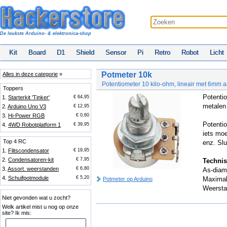
De leukste Arduino- & elektronica-shop
Kit
Board
D1
Shield
Sensor
Pi
Retro
Robot
Licht
Potmeter 10k
Alles in deze categorie
»
Potentiometer 10 kilo-ohm, lineair met 6mm a
Toppers
Potentio
1.
Starterkit 'Tinker'
€ 64,95
metalen
2.
Arduino Uno V3
€ 12,95
3.
Hi-Power RGB
€ 0,60
Potentio
4.
4WD Robotplatform 1
€ 39,95
iets moe
Top 4 RC
enz. Sl
1.
Flitscondensator
€ 19,95
2.
Condensatoren-kit
€ 7,95
Technis
3.
Assort. weerstanden
€ 6,80
As-diam
4.
Schuifpotmodule
€ 5,20
Maximal
Potmeter op Arduino
Weersta
Niet gevonden wat u zocht?
Welk artikel mist u nog op onze
site? Ik mis: