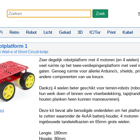
S
Pi
Retro
Robot
Licht
Geluid
3D
IC/Tor
Print
Kabel
tplatform 1
 Wall-e of Short Circuit-botje
Zeer degelijk robotplatform met 4 motoren (en 4 wielen)
veel ruimte op het twee-verdiepingenplatform met veel
gaten. Genoeg ruimte voor allerlei Arduino's, shields, pr
andere componenten van uw keuze.
Dankzij 4 wielen beter geschikt voor terrein-robots (robo
hun werk doen of binnen over vloerbedekking, tapijtran
houten planken heen kunnen manoeuvreren).
Deze kit bevat alle benodigde onderdelen om het platfor
ect
te zetten waaronder de 4xAA batterij-houder, 4 motoren
ingebouwde tandwielkasten en 65mm grote wielen.
Lengte: 180mm
Hoogte: 80mm