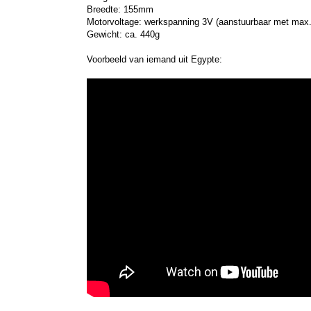
Breedte: 155mm
Motorvoltage: werkspanning 3V (aanstuurbaar met max
Gewicht: ca. 440g
Voorbeeld van iemand uit Egypte: