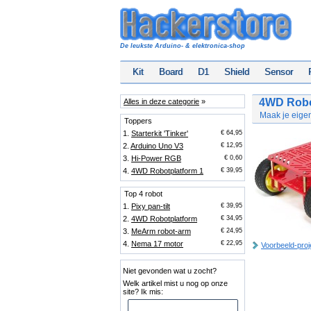
De leukste Arduino- & elektronica-shop
Kit
Board
D1
Shield
Sensor
4WD Robo
Alles in deze categorie
»
Maak je eigen
Toppers
1.
Starterkit 'Tinker'
€ 64,95
2.
Arduino Uno V3
€ 12,95
3.
Hi-Power RGB
€ 0,60
4.
4WD Robotplatform 1
€ 39,95
Top 4 robot
1.
Pixy pan-tilt
€ 39,95
2.
4WD Robotplatform
€ 34,95
3.
MeArm robot-arm
€ 24,95
4.
Nema 17 motor
€ 22,95
Voorbeeld-proj
Niet gevonden wat u zocht?
Welk artikel mist u nog op onze
site? Ik mis: