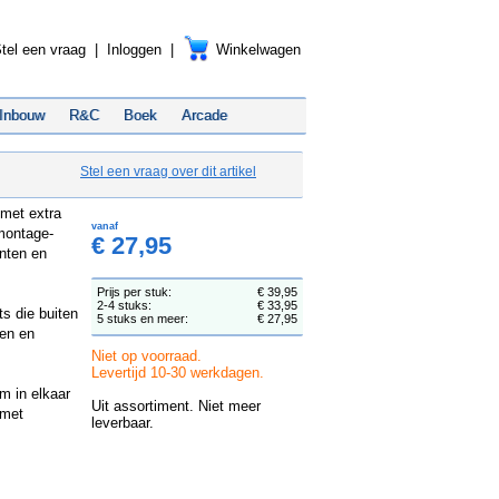
tel een vraag
|
Inloggen
|
Winkelwagen
Inbouw
R&C
Boek
Arcade
Stel een vraag over dit artikel
 met extra
vanaf
 montage-
€ 27,95
inten en
Prijs per stuk:
€ 39,95
2-4 stuks:
€ 33,95
ts die buiten
5 stuks en meer:
€ 27,95
den en
Niet op voorraad.
Levertijd 10-30 werkdagen.
m in elkaar
Uit assortiment. Niet meer
 met
leverbaar.