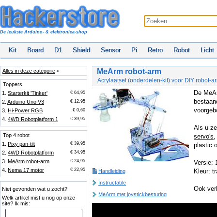
De leukste Arduino- & elektronica-shop
Kit
Board
D1
Shield
Sensor
Pi
Retro
Robot
Licht
MeArm robot-arm
Alles in deze categorie
»
Acrylaatset (onderdelen-kit) voor DIY robot-a
Toppers
De MeArm
1.
Starterkit 'Tinker'
€ 64,95
bestaand
2.
Arduino Uno V3
€ 12,95
voorgeb
3.
Hi-Power RGB
€ 0,60
4.
4WD Robotplatform 1
€ 39,95
Als u ze
Top 4 robot
servo's
,
1.
Pixy pan-tilt
€ 39,95
plastic 
2.
4WD Robotplatform
€ 34,95
3.
MeArm robot-arm
€ 24,95
Versie: 
4.
Nema 17 motor
€ 22,95
Kleur: t
Handleiding
Instructable
Ook verk
Niet gevonden wat u zocht?
MeArm met joystickbesturing
Welk artikel mist u nog op onze
site? Ik mis: