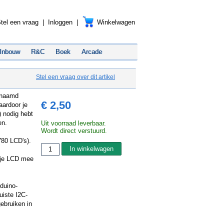
tel een vraag
|
Inloggen
|
Winkelwagen
Inbouw
R&C
Boek
Arcade
Stel een vraag over dit artikel
enaamd
€ 2,50
aardoor je
) nodig hebt
en.
Uit voorraad leverbaar.
Wordt direct verstuurd.
80 LCD's).
n je LCD mee
rduino-
uiste I2C-
ebruiken in