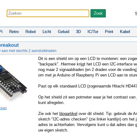
S
Pi
Retro
Robot
Licht
Geluid
3D
IC/Tor
Print
Kabel
breakout
 aan met slechts 2 aansluitdraden
Dit is een shield om op een LCD te monteren: een zog
"backpack". Hiermee krijgt het LCD een I2C-interface w
nog maar 2 signaaldraden (en 2 draden voor de voeding
om met je Arduino of Raspberry Pi een LCD aan te stur
Past op elk standaard LCD (zogenaamde Hitachi HD447
Op het shield zit een potmeter waar je het contrast va
kunt afregelen.
cken
Zie ook het
blogartikel
over dit shield. Tip: gebruik de A
sketch "I2C-adres checken" (zie linker kantlijn) om het j
adres te achterhalen. Vervolgens kunt u dat adres dan g
uw eigen sketch.