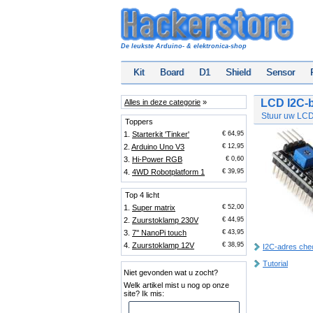
De leukste Arduino- & elektronica-shop
Kit
Board
D1
Shield
Sensor
LCD I2C-
Alles in deze categorie
»
Stuur uw LCD
Toppers
1.
Starterkit 'Tinker'
€ 64,95
2.
Arduino Uno V3
€ 12,95
3.
Hi-Power RGB
€ 0,60
4.
4WD Robotplatform 1
€ 39,95
Top 4 licht
1.
Super matrix
€ 52,00
2.
Zuurstoklamp 230V
€ 44,95
3.
7'' NanoPi touch
€ 43,95
4.
Zuurstoklamp 12V
€ 38,95
I2C-adres che
Tutorial
Niet gevonden wat u zocht?
Welk artikel mist u nog op onze
site? Ik mis: