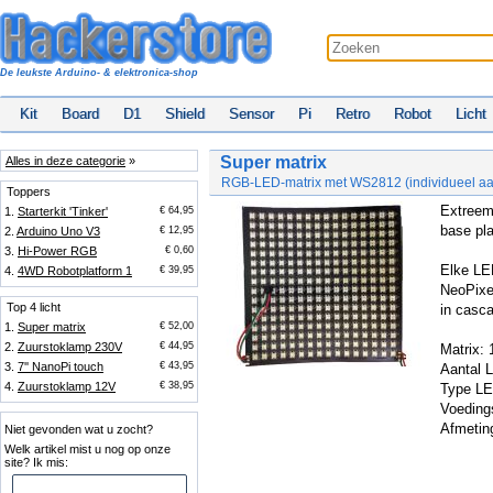
De leukste Arduino- & elektronica-shop
Kit
Board
D1
Shield
Sensor
Pi
Retro
Robot
Licht
Super matrix
Alles in deze categorie
»
RGB-LED-matrix met WS2812 (individueel aa
Toppers
Extreem
1.
Starterkit 'Tinker'
€ 64,95
base pla
2.
Arduino Uno V3
€ 12,95
3.
Hi-Power RGB
€ 0,60
Elke LE
4.
4WD Robotplatform 1
€ 39,95
NeoPixel
Top 4 licht
in casc
1.
Super matrix
€ 52,00
2.
Zuurstoklamp 230V
€ 44,95
Matrix:
3.
7'' NanoPi touch
€ 43,95
Aantal 
4.
Zuurstoklamp 12V
€ 38,95
Type L
Voeding
Afmetin
Niet gevonden wat u zocht?
Welk artikel mist u nog op onze
site? Ik mis: