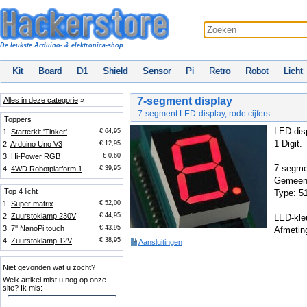
De leukste Arduino- & elektronica-shop
Kit
Board
D1
Shield
Sensor
Pi
Retro
Robot
Licht
7-segment display
Alles in deze categorie
»
7-segment LED-display, rode cijfers
Toppers
LED dis
1.
Starterkit 'Tinker'
€ 64,95
1 Digit.
2.
Arduino Uno V3
€ 12,95
3.
Hi-Power RGB
€ 0,60
7-segme
4.
4WD Robotplatform 1
€ 39,95
Gemeens
Top 4 licht
Type: 5
1.
Super matrix
€ 52,00
2.
Zuurstoklamp 230V
€ 44,95
LED-kleu
3.
7'' NanoPi touch
€ 43,95
Afmetin
4.
Zuurstoklamp 12V
€ 38,95
Aansluitingen
Niet gevonden wat u zocht?
Welk artikel mist u nog op onze
site? Ik mis: