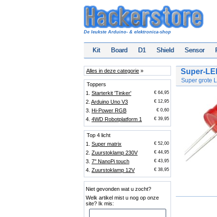
De leukste Arduino- & elektronica-shop
Kit
Board
D1
Shield
Sensor
Super-LE
Alles in deze categorie
»
Super grote 
Toppers
1.
Starterkit 'Tinker'
€ 64,95
2.
Arduino Uno V3
€ 12,95
3.
Hi-Power RGB
€ 0,60
4.
4WD Robotplatform 1
€ 39,95
Top 4 licht
1.
Super matrix
€ 52,00
2.
Zuurstoklamp 230V
€ 44,95
3.
7'' NanoPi touch
€ 43,95
4.
Zuurstoklamp 12V
€ 38,95
Niet gevonden wat u zocht?
Welk artikel mist u nog op onze
site? Ik mis: