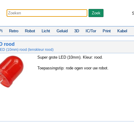
S
Pi
Retro
Robot
Licht
Geluid
3D
IC/Tor
Print
Kabel
D rood
LED (10mm) rood (lenskleur rood)
Super grote LED (10mm). Kleur: rood.
Toepassingstip: rode ogen voor uw robot.