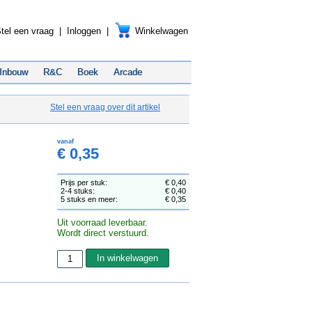
tel een vraag
|
Inloggen
|
Winkelwagen
Inbouw
R&C
Boek
Arcade
Stel een vraag over dit artikel
vanaf
€ 0,35
Prijs per stuk:
€ 0,40
2-4 stuks:
€ 0,40
5 stuks en meer:
€ 0,35
Uit voorraad leverbaar.
Wordt direct verstuurd.