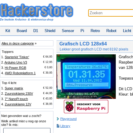
De leukste Arduino- & elektronica-shop
Kit
Board
D1
Shield
Sensor
Pi
Retro
Robot
Licht
Grafisch LCD 128x64
Alles in deze categorie
»
Lekker groot grafisch LCD met 8192 pixels
Toppers
Grafisc
1.
Starterkit 'Tinker'
€ 64,95
Raspberr
2.
Arduino Uno V3
€ 12,95
van 128
3.
Hi-Power RGB
€ 0,60
4.
4WD Robotplatform 1
€ 39,95
Toepass
Top 4 licht
1.
Super matrix
€ 52,00
Dit LCD
2.
Zuurstoklamp 230V
€ 44,95
Kleur: b
3.
7'' NanoPi touch
€ 43,95
4.
Zuurstoklamp 12V
€ 38,95
Niet gevonden wat u zocht?
Playground
Welk artikel mist u nog op onze
site? Ik mis:
Library