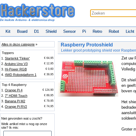
De leukste Arduino- & elektronica-shop
Kit
Board
D1
Shield
Sensor
Pi
Retro
Robot
Licht
Raspberry Protoshield
Alles in deze categorie
»
Lekker groot prototyping shield voor Raspber
Toppers
Zet uw 
1.
Starterkit 'Tinker'
€ 64,95
computer
2.
Arduino Uno V3
€ 12,95
Volledig
3.
Hi-Power RGB
€ 0,60
4.
4WD Robotplatform 1
€ 39,95
Dit shie
Top 4 Raspberry
en geeft
1.
Orange Pi 4
€ 124,90
boven o
2.
7'' HDMI Touch
€ 89,95
3.
Banana Pi M2
€ 79,95
Het shie
4.
Orange Pi RV2
€ 74,95
bedraden
aanslui
soldeerl
Niet gevonden wat u zocht?
Welk artikel mist u nog op onze
site? Ik mis:
Groter 