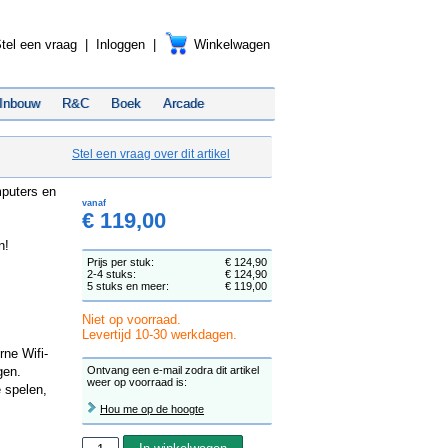
tel een vraag
|
Inloggen
|
Winkelwagen
Inbouw
R&C
Boek
Arcade
Stel een vraag over dit artikel
mputers en
vanaf
€ 119,00
n!
Prijs per stuk:
€ 124,90
2-4 stuks:
€ 124,90
5 stuks en meer:
€ 119,00
Niet op voorraad.
Levertijd 10-30 werkdagen.
rne Wifi-
gen.
Ontvang een e-mail zodra dit artikel
weer op voorraad is:
 spelen,
Hou me op de hoogte