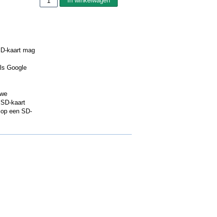
SD-kaart mag
ls Google
 we
 SD-kaart
) op een SD-