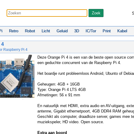
S
Pi
Retro
Robot
Licht
Geluid
3D
IC/Tor
Print
Kabel
 4
oor Raspberry Pi 4
Deze Orange Pi 4 is een van de beste open source co
een geduchte concurrent van de Raspberry Pi 4.
Het boardje runt probleemloos Android, Ubunto of Debia
Geheugen: 4GB + 16GB
Type: Orange Pi 4 LTS 4GB
Afmetingen: 56 x 91 mm
En natuurlijk met HDMI, extra audio en AV-uitgang, exte
antenne, Gigabit ethernetpoort, 4GB DDR4 RAM geheu
Geschikt als computer, draadloze server, games mee te
muziekspeler, HD video. Open source.
Extra aan boord