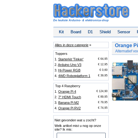
De leukste Arduino- & elektronica-shop
Kit
Board
D1
Shield
Sensor
Orange Pi
Alles in deze categorie
»
Alternatief v
Toppers
1.
Starterkit 'Tinker'
€ 64,95
2.
Arduino Uno V3
€ 12,95
3.
Hi-Power RGB
€ 0,60
4.
4WD Robotplatform 1
€ 39,95
Top 4 Raspberry
1.
Orange Pi 4
€ 124,90
2.
7'' HDMI Touch
€ 89,95
3.
Banana Pi M2
€ 79,95
4.
Orange Pi RV2
€ 74,95
Niet gevonden wat u zocht?
Welk artikel mist u nog op onze
site? Ik mis: