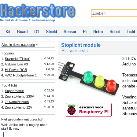
De leukste Arduino- & elektronica-shop
Kit
Board
D1
Shield
Sensor
Pi
Retro
Robot
Licht
Stoplicht module
Alles in deze categorie
»
Mini verkeerslicht
Toppers
3 LED's 
1.
Starterkit 'Tinker'
€ 64,95
Arduino 
2.
Arduino Uno V3
€ 12,95
3.
Hi-Power RGB
€ 0,60
Toepassi
4.
4WD Robotplatform 1
€ 39,95
indicato
Top 4 licht
gehalte 
1.
Super matrix
€ 52,00
2.
Zuurstoklamp 230V
€ 44,95
Voeding
3.
7'' NanoPi touch
€ 43,95
Schakel
4.
Zuurstoklamp 12V
€ 38,95
aanstuu
Stroomv
Niet gevonden wat u zocht?
Welk artikel mist u nog op onze
site? Ik mis: