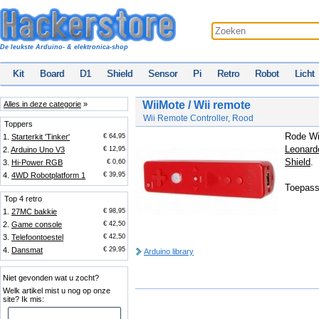
De leukste Arduino- & elektronica-shop
Kit
Board
D1
Shield
Sensor
Pi
Retro
Robot
Licht
WiiMote / Wii remote
Alles in deze categorie
»
Wii Remote Controller, Rood
Toppers
Rode Wii
1.
Starterkit 'Tinker'
€ 64,95
Leonard
2.
Arduino Uno V3
€ 12,95
Shield
.
3.
Hi-Power RGB
€ 0,60
4.
4WD Robotplatform 1
€ 39,95
Toepass
Top 4 retro
1.
27MC bakkie
€ 98,95
2.
Game console
€ 42,50
3.
Telefoontoestel
€ 42,50
4.
Dansmat
€ 29,95
Arduino library
Niet gevonden wat u zocht?
Welk artikel mist u nog op onze
site? Ik mis: