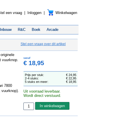
tel een vraag
|
Inloggen
|
Winkelwagen
Inbouw
R&C
Boek
Arcade
Stel een vraag over dit artikel
originele
vanaf
t vuurknop.
€ 18,95
Prijs per stuk:
€ 24,95
2-4 stuks:
€ 22,95
5 stuks en meer:
€ 18,95
ri 7800
1 vuurknop).
Uit voorraad leverbaar.
Wordt direct verstuurd.