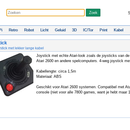
S
Pi
Retro
Robot
Licht
Geluid
3D
IC/Tor
Print
Kabel
tick
ystick met lekker lange kabel
Joystick met echte Atari-look zoals de joysticks van de 
Atari 2600 en andere spelcomputers. 4-weg joystick me
Kabellengte: circa 1,5m
Materiaal: ABS
Geschikt voor Atari 2600 systemen. Compatibel met Ata
console (niet voor alle 7800 games, want je hebt maar 