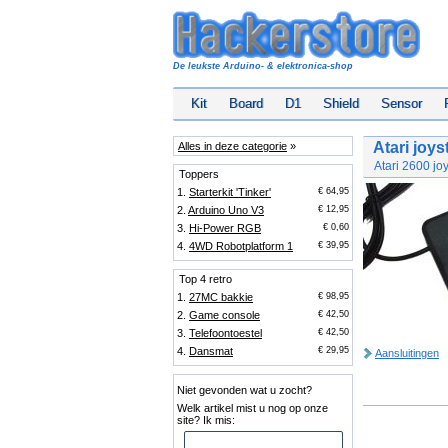
De leukste Arduino- & elektronica-shop
Kit
Board
D1
Shield
Sensor
Atari joys
Alles in deze categorie
»
Atari 2600 jo
Toppers
1.
Starterkit 'Tinker'
€ 64,95
2.
Arduino Uno V3
€ 12,95
3.
Hi-Power RGB
€ 0,60
4.
4WD Robotplatform 1
€ 39,95
Top 4 retro
1.
27MC bakkie
€ 98,95
2.
Game console
€ 42,50
3.
Telefoontoestel
€ 42,50
4.
Dansmat
€ 29,95
Aansluitingen
Niet gevonden wat u zocht?
Welk artikel mist u nog op onze
site? Ik mis: