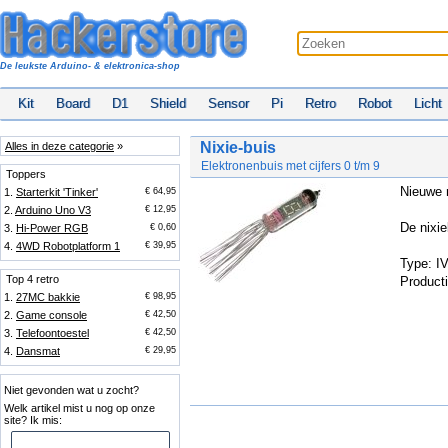
De leukste Arduino- & elektronica-shop
Kit
Board
D1
Shield
Sensor
Pi
Retro
Robot
Licht
Nixie-buis
Alles in deze categorie
»
Elektronenbuis met cijfers 0 t/m 9
Toppers
Nieuwe n
1.
Starterkit 'Tinker'
€ 64,95
2.
Arduino Uno V3
€ 12,95
De nixie
3.
Hi-Power RGB
€ 0,60
4.
4WD Robotplatform 1
€ 39,95
Type: IV
Top 4 retro
Producti
1.
27MC bakkie
€ 98,95
2.
Game console
€ 42,50
3.
Telefoontoestel
€ 42,50
4.
Dansmat
€ 29,95
Niet gevonden wat u zocht?
Welk artikel mist u nog op onze
site? Ik mis: