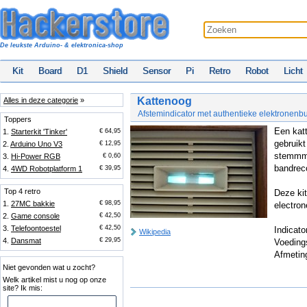
De leukste Arduino- & elektronica-shop
Kit
Board
D1
Shield
Sensor
Pi
Retro
Robot
Licht
Kattenoog
Alles in deze categorie
»
Afstemindicator met authentieke elektronenbu
Toppers
Een kat
1.
Starterkit 'Tinker'
€ 64,95
gebruikt
2.
Arduino Uno V3
€ 12,95
stemmme
3.
Hi-Power RGB
€ 0,60
bandrec
4.
4WD Robotplatform 1
€ 39,95
Top 4 retro
Deze kit
1.
27MC bakkie
€ 98,95
electro
2.
Game console
€ 42,50
3.
Telefoontoestel
€ 42,50
Indicato
Wikipedia
4.
Dansmat
€ 29,95
Voeding
Afmetin
Niet gevonden wat u zocht?
Welk artikel mist u nog op onze
site? Ik mis: