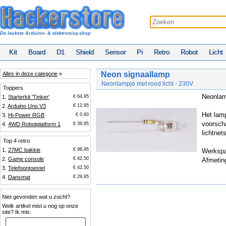
De leukste Arduino- & elektronica-shop
Kit
Board
D1
Shield
Sensor
Pi
Retro
Robot
Licht
Neon signaallamp
Alles in deze categorie
»
Neonlampje met rood licht - 230V
Toppers
Neonlamp
1.
Starterkit 'Tinker'
€ 64,95
2.
Arduino Uno V3
€ 12,95
Het lam
3.
Hi-Power RGB
€ 0,60
voorsch
4.
4WD Robotplatform 1
€ 39,95
lichtne
Top 4 retro
1.
27MC bakkie
€ 98,95
Werkspa
2.
Game console
€ 42,50
Afmetin
3.
Telefoontoestel
€ 42,50
4.
Dansmat
€ 29,95
Niet gevonden wat u zocht?
Welk artikel mist u nog op onze
site? Ik mis: