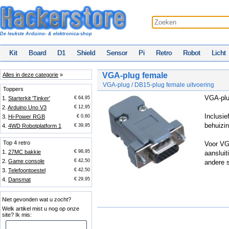
De leukste Arduino- & elektronica-shop
Kit
Board
D1
Shield
Sensor
Pi
Retro
Robot
Licht
VGA-plug female
Alles in deze categorie
»
VGA-plug / DB15-plug female uitvoering
Toppers
VGA-plu
1.
Starterkit 'Tinker'
€ 64,95
2.
Arduino Uno V3
€ 12,95
Inclusie
3.
Hi-Power RGB
€ 0,60
behuizin
4.
4WD Robotplatform 1
€ 39,95
Top 4 retro
Voor VG
1.
27MC bakkie
€ 98,95
aansluit
2.
Game console
€ 42,50
andere s
3.
Telefoontoestel
€ 42,50
4.
Dansmat
€ 29,95
Niet gevonden wat u zocht?
Welk artikel mist u nog op onze
site? Ik mis: