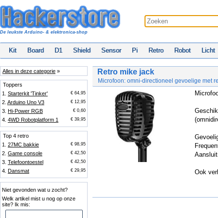
De leukste Arduino- & elektronica-shop
Kit
Board
D1
Shield
Sensor
Pi
Retro
Robot
Licht
Retro mike jack
Alles in deze categorie
»
Microfoon: omni-directioneel gevoelige met re
Toppers
Microfoo
1.
Starterkit 'Tinker'
€ 64,95
2.
Arduino Uno V3
€ 12,95
Geschik
3.
Hi-Power RGB
€ 0,60
(omnidir
4.
4WD Robotplatform 1
€ 39,95
Top 4 retro
Gevoeli
1.
27MC bakkie
€ 98,95
Frequen
2.
Game console
€ 42,50
Aansluit
3.
Telefoontoestel
€ 42,50
4.
Dansmat
€ 29,95
Ook ver
Niet gevonden wat u zocht?
Welk artikel mist u nog op onze
site? Ik mis: