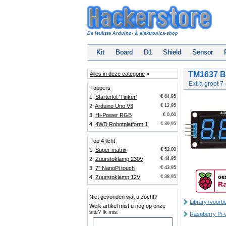
De leukste Arduino- & elektronica-shop
Kit
Board
D1
Shield
Sensor
TM1637 B
Alles in deze categorie
»
Extra groot 7
Toppers
1.
Starterkit 'Tinker'
€ 64,95
2.
Arduino Uno V3
€ 12,95
3.
Hi-Power RGB
€ 0,60
4.
4WD Robotplatform 1
€ 39,95
Top 4 licht
1.
Super matrix
€ 52,00
2.
Zuurstoklamp 230V
€ 44,95
3.
7'' NanoPi touch
€ 43,95
4.
Zuurstoklamp 12V
€ 38,95
Niet gevonden wat u zocht?
Library+voorb
Welk artikel mist u nog op onze
site? Ik mis:
Raspberry Pi-