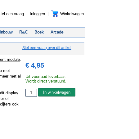
tel een vraag
|
Inloggen
|
Winkelwagen
Inbouw
R&C
Boek
Arcade
Stel een vraag over dit artikel
ent module
.
€ 4,95
e met
 meer met al
Uit voorraad leverbaar.
Wordt direct verstuurd.
dit display
er of
cijfers ook