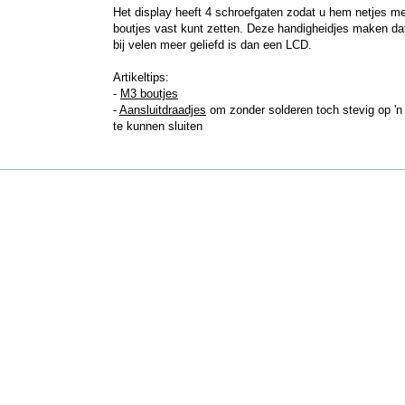
Het display heeft 4 schroefgaten zodat u hem netjes m
boutjes vast kunt zetten. Deze handigheidjes maken dat
bij velen meer geliefd is dan een LCD.
Artikeltips:
-
M3 boutjes
-
Aansluitdraadjes
om zonder solderen toch stevig op 'n
te kunnen sluiten