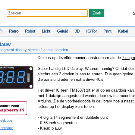
S
Pi
Retro
Robot
Licht
Geluid
3D
IC/Tor
Print
Kabel
lauw
-segment display, slechts 2 aansluitdraden
Deze is op dezelfde manier aanstuurbaar als de
7-segm
Super handig LED-display. Waarom handig? Omdat dez
slechts een 2 draden is aan te sturen. Dus geen gedoe
die aansluitdraden en extra driver-IC's.
Het driver IC (een TM1637) zit er al op en daardoor kan 
met 1 datalijn aangestuurd worden door uw microcontroll
Arduino. Zie de voorbeeldcode in de library hoe u naast 
letters op het display kunt tonen.
- 4 digits (7 segmenten) en dubbele punt
eeldcode
- 0.36 inch segmenten
voorbeeld
- Kleur: blauw