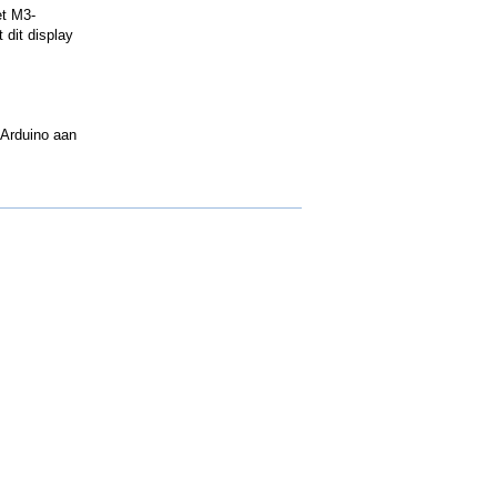
et M3-
 dit display
 Arduino aan