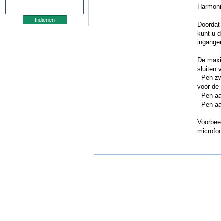
Harmoni
Doordat
kunt u d
ingangen
De maxim
sluiten
- Pen z
voor de 
- Pen a
- Pen a
Voorbeel
microfoo