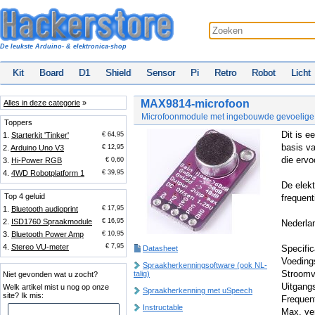
De leukste Arduino- & elektronica-shop
Kit
Board
D1
Shield
Sensor
Pi
Retro
Robot
Licht
MAX9814-microfoon
Alles in deze categorie
»
Microfoonmodule met ingebouwde gevoelige 
Toppers
Dit is 
1.
Starterkit 'Tinker'
€ 64,95
basis v
2.
Arduino Uno V3
€ 12,95
die ervo
3.
Hi-Power RGB
€ 0,60
4.
4WD Robotplatform 1
€ 39,95
De elekt
Top 4 geluid
frequen
1.
Bluetooth audioprint
€ 17,95
2.
ISD1760 Spraakmodule
€ 16,95
Nederla
3.
Bluetooth Power Amp
€ 10,95
4.
Stereo VU-meter
€ 7,95
Specific
Datasheet
Voeding
Spraakherkenningsoftware (ook NL-
Stroomv
talig)
Niet gevonden wat u zocht?
Uitgangs
Welk artikel mist u nog op onze
Spraakherkenning met uSpeech
site? Ik mis:
Frequen
Instructable
Max. ve