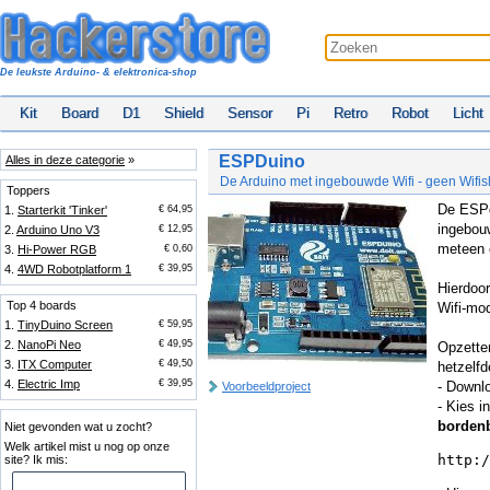
De leukste Arduino- & elektronica-shop
Kit
Board
D1
Shield
Sensor
Pi
Retro
Robot
Licht
ESPDuino
Alles in deze categorie
»
De Arduino met ingebouwde Wifi - geen Wifis
Toppers
De ESPd
1.
Starterkit 'Tinker'
€ 64,95
ingebou
2.
Arduino Uno V3
€ 12,95
meteen 
3.
Hi-Power RGB
€ 0,60
4.
4WD Robotplatform 1
€ 39,95
Hierdoor
Top 4 boards
Wifi-mod
1.
TinyDuino Screen
€ 59,95
2.
NanoPi Neo
€ 49,95
Opzetten
3.
ITX Computer
€ 49,50
hetzelf
4.
Electric Imp
€ 39,95
- Downlo
Voorbeeldproject
- Kies 
borden
Niet gevonden wat u zocht?
Welk artikel mist u nog op onze
http:/
site? Ik mis: