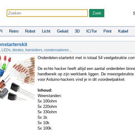
S
Pi
Retro
Robot
Licht
Geluid
3D
IC/Tor
Print
Kabel
nstarterskit
LEDs, diodes, transistors, condensatoren...
Onderdelen-starterkit met in totaal 54 veelgebruikte c
De echte hacker heeft altijd een aantal onderdelen binn
handbereik op zijn werkbank liggen. De meestgebruikte
voor Arduino-hackers vind je in dit voordeelpakket.
Inhoud:
Weerstanden:
5x 100ohm
5x 220ohm
5x 330ohm
5x 1k
5x 10k
5x 100k