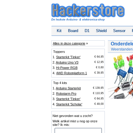
De leukste Arduino- & elektronica-shop
Kit
Board
D1
Shield
Sensor
Onderdele
Alles in deze categorie
»
Weerstanden, 
Toppers
1.
Starterkit 'Tinker'
€ 64,95
2.
Arduino Uno V3
€ 12,95
3.
Hi-Power RGB
€ 0,60
4.
4WD Robotplatform 1
€ 39,95
Top 4 kits
1.
Arduino Starterkit
€ 139,95
2.
Robotarm Pro
€ 110,95
3.
Starterkit 'Tinker'
€ 64,95
4.
Starterkit 'Scholar'
€ 49,00
Niet gevonden wat u zocht?
Welk artikel mist u nog op onze
site? Ik mis: