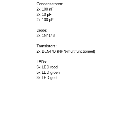
Condensatoren:
2x 100 nF
2x 10 μF
2x 100 μF
Diode:
2x 1N4148
Transistors:
2x BC547B (NPN-multifunctioneel)
LEDs:
5x LED rood
5x LED groen
3x LED geel