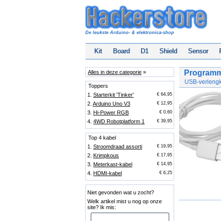
De leukste Arduino- & elektronica-shop
Kit
Board
D1
Shield
Sensor
Programm
Alles in deze categorie
»
USB-verlengk
Toppers
1.
Starterkit 'Tinker'
€ 64,95
2.
Arduino Uno V3
€ 12,95
3.
Hi-Power RGB
€ 0,60
4.
4WD Robotplatform 1
€ 39,95
Top 4 kabel
1.
Stroomdraad assorti
€ 19,95
2.
Krimpkous
€ 17,95
3.
Meterkast-kabel
€ 14,95
4.
HDMI-kabel
€ 6,25
Niet gevonden wat u zocht?
Welk artikel mist u nog op onze
site? Ik mis: