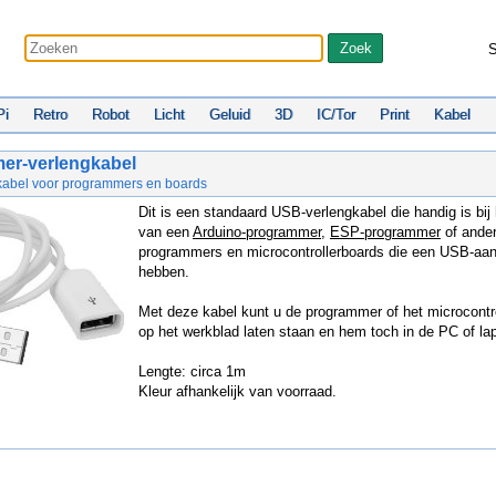
S
Pi
Retro
Robot
Licht
Geluid
3D
IC/Tor
Print
Kabel
er-verlengkabel
abel voor programmers en boards
Dit is een standaard USB-verlengkabel die handig is bij 
van een
Arduino-programmer
,
ESP-programmer
of ande
programmers en microcontrollerboards die een USB-aans
hebben.
Met deze kabel kunt u de programmer of het microcontr
op het werkblad laten staan en hem toch in de PC of lap
Lengte: circa 1m
Kleur afhankelijk van voorraad.