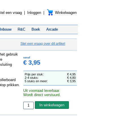
tel een vraag
|
Inloggen
|
Winkelwagen
Inbouw
R&C
Boek
Arcade
Stel een vraag over dit artikel
het gebruik
vanaf
re
€ 3,95
luiting
Prijs per stuk:
€ 4,95
2-4 stuks:
€ 4,80
ollerboard
5 stuks en meer:
€ 3,95
top prikken.
Uit voorraad leverbaar.
Wordt direct verstuurd.