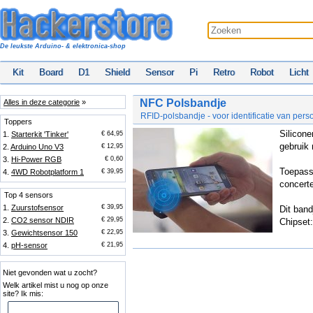
De leukste Arduino- & elektronica-shop
Kit
Board
D1
Shield
Sensor
Pi
Retro
Robot
Licht
NFC Polsbandje
Alles in deze categorie
»
RFID-polsbandje - voor identificatie van per
Toppers
Silicon
1.
Starterkit 'Tinker'
€ 64,95
gebruik
2.
Arduino Uno V3
€ 12,95
3.
Hi-Power RGB
€ 0,60
Toepassi
4.
4WD Robotplatform 1
€ 39,95
concerte
Top 4 sensors
1.
Zuurstofsensor
€ 39,95
Dit band
2.
CO2 sensor NDIR
€ 29,95
Chipset
3.
Gewichtsensor 150
€ 22,95
4.
pH-sensor
€ 21,95
Niet gevonden wat u zocht?
Welk artikel mist u nog op onze
site? Ik mis: