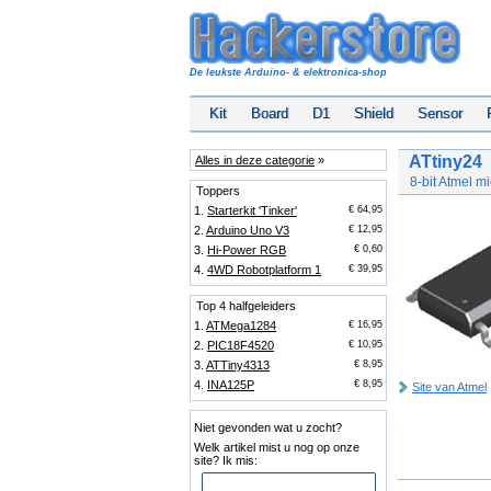
De leukste Arduino- & elektronica-shop
Kit
Board
D1
Shield
Sensor
ATtiny24
Alles in deze categorie
»
8-bit Atmel mi
Toppers
1.
Starterkit 'Tinker'
€ 64,95
2.
Arduino Uno V3
€ 12,95
3.
Hi-Power RGB
€ 0,60
4.
4WD Robotplatform 1
€ 39,95
Top 4 halfgeleiders
1.
ATMega1284
€ 16,95
2.
PIC18F4520
€ 10,95
3.
ATTiny4313
€ 8,95
4.
INA125P
€ 8,95
Site van Atmel
Niet gevonden wat u zocht?
Welk artikel mist u nog op onze
site? Ik mis: