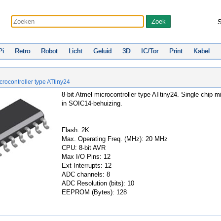
S
Pi
Retro
Robot
Licht
Geluid
3D
IC/Tor
Print
Kabel
crocontroller type ATtiny24
8-bit Atmel microcontroller type ATtiny24. Single chip mi
in SOIC14-behuizing.
Flash: 2K
Max. Operating Freq. (MHz): 20 MHz
CPU: 8-bit AVR
Max I/O Pins: 12
Ext Interrupts: 12
ADC channels: 8
ADC Resolution (bits): 10
EEPROM (Bytes): 128