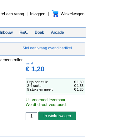
tel een vraag
|
Inloggen
|
Winkelwagen
Inbouw
R&C
Boek
Arcade
Stel een vraag over dit artikel
crocontroller
vanaf
€ 1,20
Prijs per stuk:
€ 1,60
2-4 stuks:
€ 1,55
5 stuks en meer:
€ 1,20
Uit voorraad leverbaar.
Wordt direct verstuurd.