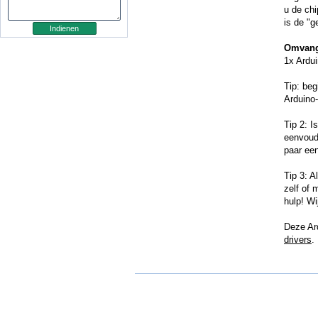
u de chi
is de "
Omvang
1x Ardu
Tip: be
Arduino-
Tip 2: I
eenvoud
paar ee
Tip 3: A
zelf of 
hulp! Wi
Deze Ard
drivers
.