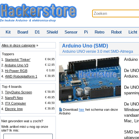
De leukste Arduino- & elektronica-shop
Kit
Board
D1
Shield
Sensor
Pi
Retro
Robot
Licht
Arduino Uno (SMD)
Alles in deze categorie
»
Arduino UNO versie 3.0 met SMD-Atmega
Toppers
Arduino 
1.
Starterkit 'Tinker'
€ 64,95
2.
Arduino Uno V3
€ 12,95
De UNO 
3.
Hi-Power RGB
€ 0,60
Arduino.
4.
4WD Robotplatform 1
€ 39,95
Top 4 boards
De UNO 
1.
TinyDuino Screen
€ 59,95
spannin
2.
NanoPi Neo
€ 49,95
3.
ITX Computer
€ 49,50
De UNO 
4.
Electric Imp
€ 39,95
Windows
Download
hier
het schema van deze
Arduino
vandaan
Mac, Li
Niet gevonden wat u zocht?
Welk artikel mist u nog op onze
site? Ik mis:
SMD bet
uitgevoe