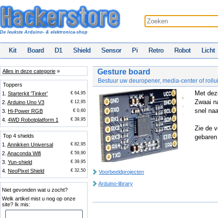
De leukste Arduino- & elektronica-shop
Kit
Board
D1
Shield
Sensor
Pi
Retro
Robot
Licht
Gesture board
Alles in deze categorie
»
Bestuur uw deuropener, media-center of rollu
Toppers
Met dez
1.
Starterkit 'Tinker'
€ 64,95
Zwaai na
2.
Arduino Uno V3
€ 12,95
snel naa
3.
Hi-Power RGB
€ 0,60
4.
4WD Robotplatform 1
€ 39,95
Zie de v
Top 4 shields
gebaren 
1.
Annikken Universal
€ 82,95
2.
Anaconda Wifi
€ 59,90
3.
Yun-shield
€ 39,95
4.
NeoPixel Shield
€ 32,50
Voorbeeldprojecten
Arduino-library
Niet gevonden wat u zocht?
Welk artikel mist u nog op onze
site? Ik mis: