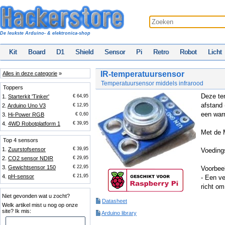
De leukste Arduino- & elektronica-shop
Kit
Board
D1
Shield
Sensor
Pi
Retro
Robot
Licht
IR-temperatuursensor
Alles in deze categorie
»
Temperatuursensor middels infrarood
Toppers
Deze te
1.
Starterkit 'Tinker'
€ 64,95
afstand 
2.
Arduino Uno V3
€ 12,95
een warm
3.
Hi-Power RGB
€ 0,60
4.
4WD Robotplatform 1
€ 39,95
Met de 
Top 4 sensors
1.
Zuurstofsensor
€ 39,95
Voedings
2.
CO2 sensor NDIR
€ 29,95
3.
Gewichtsensor 150
€ 22,95
Voorbeel
4.
pH-sensor
€ 21,95
- Een ve
richt om
Niet gevonden wat u zocht?
Datasheet
Welk artikel mist u nog op onze
site? Ik mis:
Arduino library