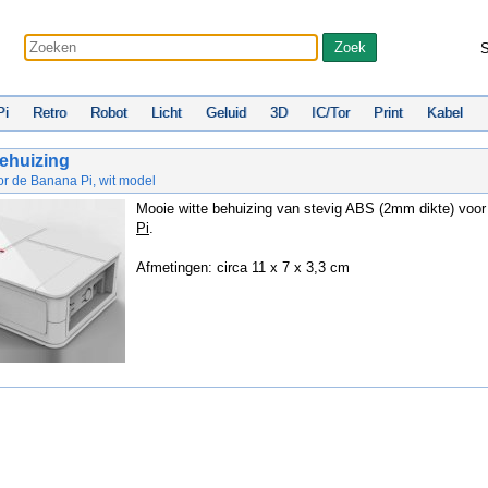
S
Pi
Retro
Robot
Licht
Geluid
3D
IC/Tor
Print
Kabel
ehuizing
or de Banana Pi, wit model
Mooie witte behuizing van stevig ABS (2mm dikte) voo
Pi
.
Afmetingen: circa 11 x 7 x 3,3 cm