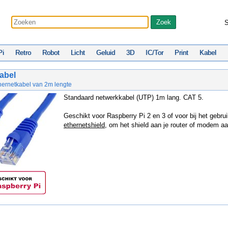
S
Pi
Retro
Robot
Licht
Geluid
3D
IC/Tor
Print
Kabel
abel
hernetkabel van 2m lengte
Standaard netwerkkabel (UTP) 1m lang. CAT 5.
Geschikt voor Raspberry Pi 2 en 3 of voor bij het gebru
ethernetshield
, om het shield aan je router of modem aan