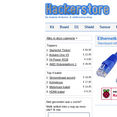
De leukste Arduino- & elektronica-shop
Kit
Board
D1
Shield
Sensor
Ethernetk
Alles in deze categorie
»
Standaard et
Toppers
1.
Starterkit 'Tinker'
€ 64,95
2.
Arduino Uno V3
€ 12,95
3.
Hi-Power RGB
€ 0,60
4.
4WD Robotplatform 1
€ 39,95
Top 4 kabel
1.
Stroomdraad assorti
€ 19,95
2.
Krimpkous
€ 17,95
3.
Meterkast-kabel
€ 14,95
4.
HDMI-kabel
€ 6,25
Niet gevonden wat u zocht?
Welk artikel mist u nog op onze
site? Ik mis: