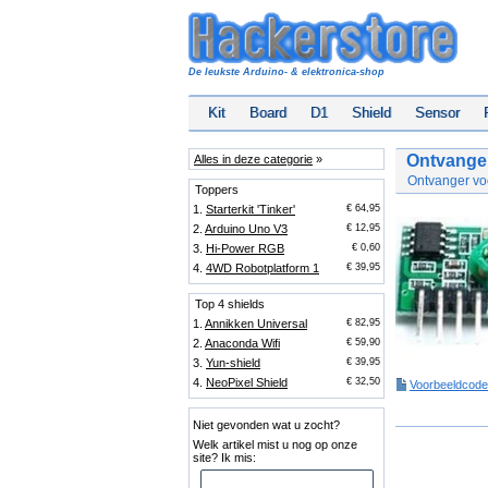
De leukste Arduino- & elektronica-shop
Kit
Board
D1
Shield
Sensor
Ontvange
Alles in deze categorie
»
Ontvanger voo
Toppers
1.
Starterkit 'Tinker'
€ 64,95
2.
Arduino Uno V3
€ 12,95
3.
Hi-Power RGB
€ 0,60
4.
4WD Robotplatform 1
€ 39,95
Top 4 shields
1.
Annikken Universal
€ 82,95
2.
Anaconda Wifi
€ 59,90
3.
Yun-shield
€ 39,95
4.
NeoPixel Shield
€ 32,50
Voorbeeldcode
Niet gevonden wat u zocht?
Welk artikel mist u nog op onze
site? Ik mis: