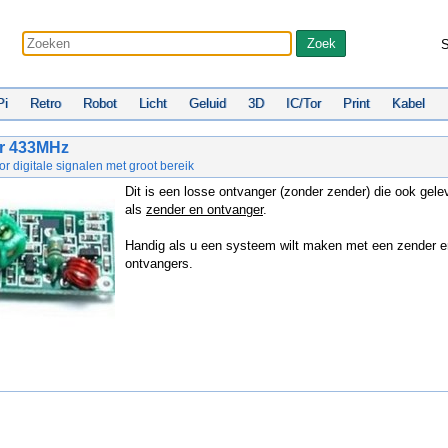
S
Pi
Retro
Robot
Licht
Geluid
3D
IC/Tor
Print
Kabel
r 433MHz
r digitale signalen met groot bereik
Dit is een losse ontvanger (zonder zender) die ook gele
als
zender en ontvanger
.
Handig als u een systeem wilt maken met een zender 
ontvangers.