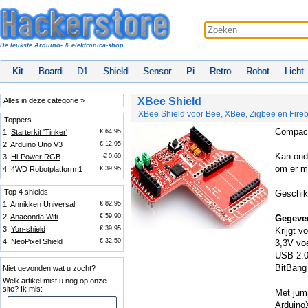
De leukste Arduino- & elektronica-shop
Kit
Board
D1
Shield
Sensor
Pi
Retro
Robot
Licht
XBee Shield
Alles in deze categorie
»
XBee Shield voor Bee, XBee, Zigbee en Fire
Toppers
Compact
1.
Starterkit 'Tinker'
€ 64,95
2.
Arduino Uno V3
€ 12,95
Kan ond
3.
Hi-Power RGB
€ 0,60
om er m
4.
4WD Robotplatform 1
€ 39,95
Top 4 shields
Geschik
1.
Annikken Universal
€ 82,95
2.
Anaconda Wifi
€ 59,90
Gegeve
3.
Yun-shield
€ 39,95
Krijgt v
4.
NeoPixel Shield
€ 32,50
3,3V vo
USB 2.0
BitBang
Niet gevonden wat u zocht?
Welk artikel mist u nog op onze
site? Ik mis:
Met jum
Arduino