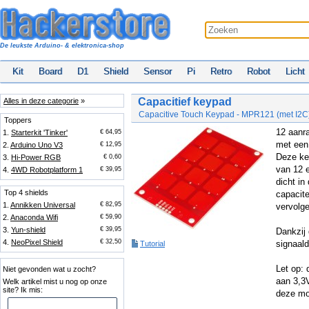
De leukste Arduino- & elektronica-shop
Kit
Board
D1
Shield
Sensor
Pi
Retro
Robot
Licht
Capacitief keypad
Alles in deze categorie
»
Capacitive Touch Keypad - MPR121 (met I2C
Toppers
12 aanr
1.
Starterkit 'Tinker'
€ 64,95
met een
2.
Arduino Uno V3
€ 12,95
Deze ke
3.
Hi-Power RGB
€ 0,60
van 12 e
4.
4WD Robotplatform 1
€ 39,95
dicht in
Top 4 shields
capacit
1.
Annikken Universal
€ 82,95
vervolge
2.
Anaconda Wifi
€ 59,90
3.
Yun-shield
€ 39,95
Dankzij
4.
NeoPixel Shield
€ 32,50
signaal
Tutorial
Let op:
Niet gevonden wat u zocht?
aan 3,3V
Welk artikel mist u nog op onze
site? Ik mis:
deze mod