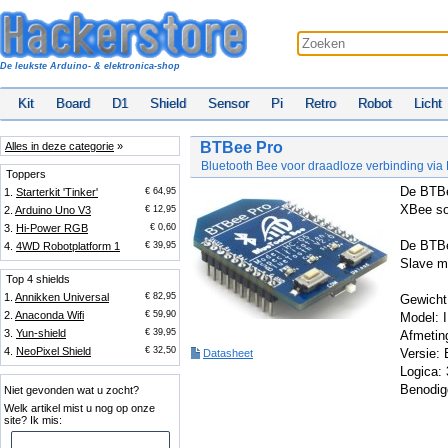
De leukste Arduino- & elektronica-shop
Kit
Board
D1
Shield
Sensor
Pi
Retro
Robot
Licht
BTBee Pro
Alles in deze categorie
»
Bluetooth Bee voor draadloze verbinding via 
Toppers
De BTBe
1.
Starterkit 'Tinker'
€ 64,95
XBee so
2.
Arduino Uno V3
€ 12,95
3.
Hi-Power RGB
€ 0,60
De BTBe
4.
4WD Robotplatform 1
€ 39,95
Slave m
Top 4 shields
1.
Annikken Universal
€ 82,95
Gewicht
2.
Anaconda Wifi
€ 59,90
Model: 
3.
Yun-shield
€ 39,95
Afmetin
4.
NeoPixel Shield
€ 32,50
Versie:
Datasheet
Logica:
Benodig
Niet gevonden wat u zocht?
Welk artikel mist u nog op onze
site? Ik mis: