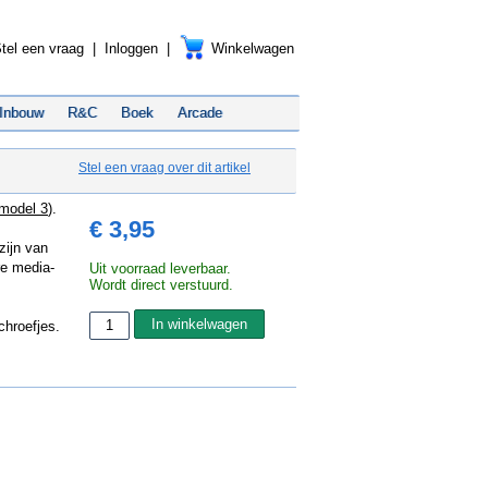
tel een vraag
|
Inloggen
|
Winkelwagen
Inbouw
R&C
Boek
Arcade
Stel een vraag over dit artikel
model 3
).
€ 3,95
zijn van
re media-
Uit voorraad leverbaar.
Wordt direct verstuurd.
chroefjes.