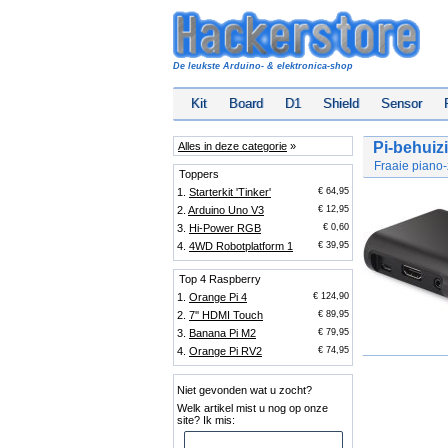
De leukste Arduino- & elektronica-shop
Kit
Board
D1
Shield
Sensor
Pi-behuiz
Alles in deze categorie
»
Fraaie piano
Toppers
1.
Starterkit 'Tinker'
€ 64,95
2.
Arduino Uno V3
€ 12,95
3.
Hi-Power RGB
€ 0,60
4.
4WD Robotplatform 1
€ 39,95
Top 4 Raspberry
1.
Orange Pi 4
€ 124,90
2.
7'' HDMI Touch
€ 89,95
3.
Banana Pi M2
€ 79,95
4.
Orange Pi RV2
€ 74,95
Niet gevonden wat u zocht?
Welk artikel mist u nog op onze
site? Ik mis: