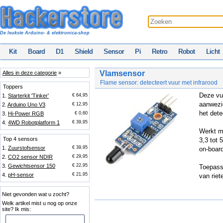
De leukste Arduino- & elektronica-shop
Kit
Board
D1
Shield
Sensor
Pi
Retro
Robot
Licht
Vlamsensor
Alles in deze categorie
»
Flame sensor: detecteert vuur met infrarood
Toppers
Deze vuu
1.
Starterkit 'Tinker'
€ 64,95
aanwezi
2.
Arduino Uno V3
€ 12,95
het dete
3.
Hi-Power RGB
€ 0,60
4.
4WD Robotplatform 1
€ 39,95
Werkt m
Top 4 sensors
3,3 tot 
1.
Zuurstofsensor
€ 39,95
on-board
2.
CO2 sensor NDIR
€ 29,95
3.
Gewichtsensor 150
€ 22,95
Toepass
4.
pH-sensor
€ 21,95
van riet
Niet gevonden wat u zocht?
Welk artikel mist u nog op onze
site? Ik mis: