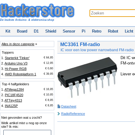
De leukste Arduino- & elektronica-shop
Kit
Board
D1
Shield
Sensor
Pi
Retro
Robot
Licht
MC3361 FM-radio
Alles in deze categorie
»
IC voor een low power narrowband FM-radio
Toppers
Dit IC w
1.
Starterkit 'Tinker'
€ 64,95
FM-ontv
2.
Arduino Uno V3
€ 12,95
3.
Hi-Power RGB
€ 0,60
Liever 
4.
4WD Robotplatform 1
€ 39,95
Top 4 halfgeleiders
1.
ATMega1284
€ 16,95
2.
PIC18F4520
€ 10,95
3.
ATTiny4313
€ 8,95
4.
INA125P
€ 8,95
Datasheet
RadioReference
Niet gevonden wat u zocht?
Welk artikel mist u nog op onze
site? Ik mis: