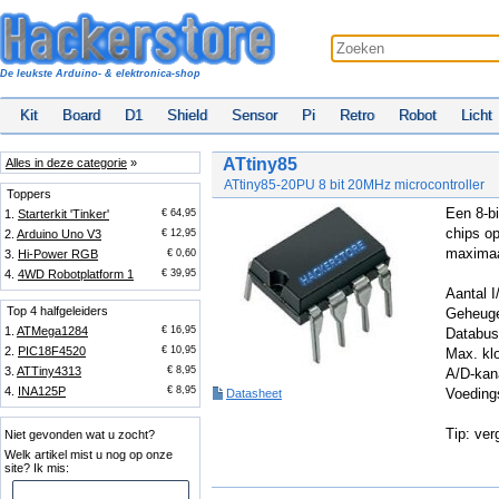
De leukste Arduino- & elektronica-shop
Kit
Board
D1
Shield
Sensor
Pi
Retro
Robot
Licht
ATtiny85
Alles in deze categorie
»
ATtiny85-20PU 8 bit 20MHz microcontroller
Toppers
Een 8-bi
1.
Starterkit 'Tinker'
€ 64,95
chips op
2.
Arduino Uno V3
€ 12,95
maxima
3.
Hi-Power RGB
€ 0,60
4.
4WD Robotplatform 1
€ 39,95
Aantal I
Top 4 halfgeleiders
Geheuge
1.
ATMega1284
€ 16,95
Databus:
2.
PIC18F4520
€ 10,95
Max. kl
3.
ATTiny4313
€ 8,95
A/D-kan
4.
INA125P
€ 8,95
Voeding
Datasheet
Tip: ver
Niet gevonden wat u zocht?
Welk artikel mist u nog op onze
site? Ik mis: