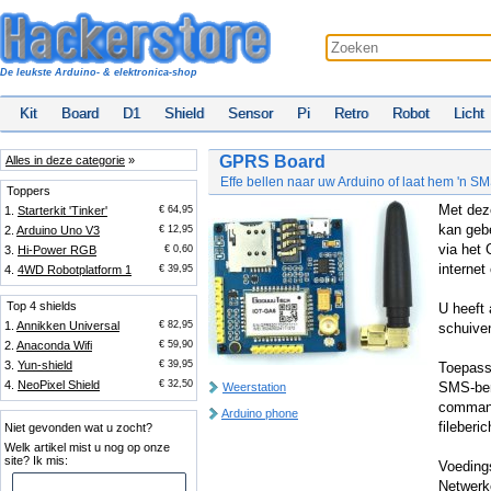
De leukste Arduino- & elektronica-shop
Kit
Board
D1
Shield
Sensor
Pi
Retro
Robot
Licht
GPRS Board
Alles in deze categorie
»
Effe bellen naar uw Arduino of laat hem 'n S
Toppers
Met dez
1.
Starterkit 'Tinker'
€ 64,95
kan geb
2.
Arduino Uno V3
€ 12,95
via het
3.
Hi-Power RGB
€ 0,60
internet
4.
4WD Robotplatform 1
€ 39,95
Top 4 shields
U heeft 
1.
Annikken Universal
€ 82,95
schuive
2.
Anaconda Wifi
€ 59,90
3.
Yun-shield
€ 39,95
Toepassi
4.
NeoPixel Shield
€ 32,50
SMS-beri
Weerstation
command
Arduino phone
fileberi
Niet gevonden wat u zocht?
Welk artikel mist u nog op onze
site? Ik mis:
Voeding
Netwerk