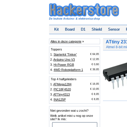
De leukste Arduino- & elektronica-shop
Kit
Board
D1
Shield
Sensor
ATtiny 23
Alles in deze categorie
»
Atmel 8-bit m
Toppers
1.
Starterkit 'Tinker'
€ 64,95
2.
Arduino Uno V3
€ 12,95
3.
Hi-Power RGB
€ 0,60
4.
4WD Robotplatform 1
€ 39,95
Top 4 halfgeleiders
1.
ATMega1284
€ 16,95
2.
PIC18F4520
€ 10,95
3.
ATTiny4313
€ 8,95
4.
INA125P
€ 8,95
Niet gevonden wat u zocht?
Welk artikel mist u nog op onze
site? Ik mis: