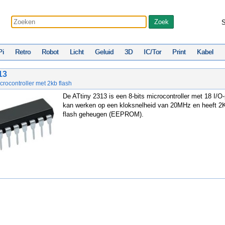
S
Pi
Retro
Robot
Licht
Geluid
3D
IC/Tor
Print
Kabel
13
icrocontroller met 2kb flash
De ATtiny 2313 is een 8-bits microcontroller met 18 I/O
kan werken op een kloksnelheid van 20MHz en heeft 2K
flash geheugen (EEPROM).