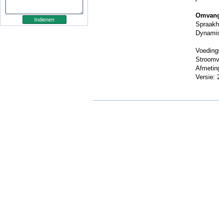
Omvang
Spraakh
Dynamis
Voeding
Stroomv
Afmeti
Versie: 