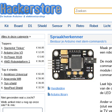
De leukste Arduino- & elektronica-shop
Kit
Board
D1
Shield
Sensor
Pi
Retro
Robot
Licht
Spraakherkenner
Alles in deze categorie
»
Bestuur je Arduino met stem-commando's
Toppers
Maak pro
1.
Starterkit 'Tinker'
€ 64,95
een robo
2.
Arduino Uno V3
€ 12,95
3.
Hi-Power RGB
€ 0,60
De modu
4.
4WD Robotplatform 1
€ 39,95
command
Top 4 shields
module 
1.
Annikken Universal
€ 82,95
command
2.
Anaconda Wifi
€ 59,90
3.
Yun-shield
€ 39,95
Laat bi
4.
NeoPixel Shield
€ 32,50
van de c
Handleiding
de LED 
Arduino library
Niet gevonden wat u zocht?
Ander v
Welk artikel mist u nog op onze
site? Ik mis:
(sluit e
je TV ve