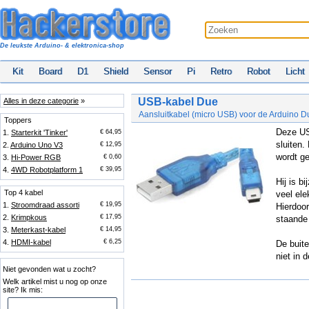
De leukste Arduino- & elektronica-shop
Kit
Board
D1
Shield
Sensor
Pi
Retro
Robot
Licht
USB-kabel Due
Alles in deze categorie
»
Aansluitkabel (micro USB) voor de Arduino D
Toppers
Deze US
1.
Starterkit 'Tinker'
€ 64,95
sluiten.
2.
Arduino Uno V3
€ 12,95
wordt ge
3.
Hi-Power RGB
€ 0,60
4.
4WD Robotplatform 1
€ 39,95
Hij is b
Top 4 kabel
veel el
1.
Stroomdraad assorti
€ 19,95
Hierdoor
2.
Krimpkous
€ 17,95
staande 
3.
Meterkast-kabel
€ 14,95
4.
HDMI-kabel
€ 6,25
De buite
niet in 
Niet gevonden wat u zocht?
Welk artikel mist u nog op onze
site? Ik mis: