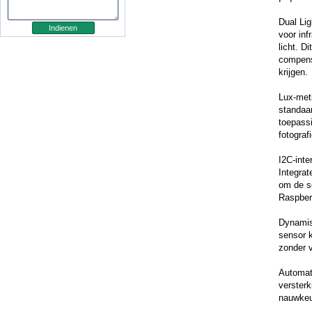
Dual Lig
voor inf
licht. D
compens
krijgen.
Lux-meti
standaar
toepassi
fotograf
I2C-inte
Integrat
om de se
Raspber
Dynamis
sensor k
zonder v
Automat
verster
nauwkeu