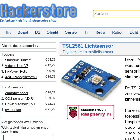
De leukste Arduino- & elektronica-shop
Kit
Board
D1
Shield
Sensor
Pi
Retro
Robot
Licht
TSL2561 Lichtsensor
Alles in deze categorie
»
Digitale lichtintensiteitssensor
Toppers
Deze TSL
1.
Starterkit 'Tinker'
€ 64,95
wordt om
2.
Arduino Uno V3
€ 12,95
sensor i
3.
Hi-Power RGB
€ 0,60
slimme a
4.
4WD Robotplatform 1
€ 39,95
Top 4 sensors
De TSL2
1.
Zuurstofsensor
€ 39,95
zeer zwa
2.
CO2 sensor NDIR
€ 29,95
binnensh
3.
Gewichtsensor 150
€ 22,95
4.
pH-sensor
€ 21,95
Eenvoudi
toepassi
Raspberr
Niet gevonden wat u zocht?
sudo a
Welk artikel mist u nog op onze
site? Ik mis:
sudo a
pip3 i