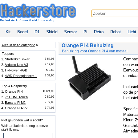
De leukste Arduino- & elektronica-shop
Kit
Board
D1
Shield
Sensor
Pi
Retro
Robot
Licht
Orange Pi 4 Behuizing
Alles in deze categorie
»
Behuizing voor Orange Pi 4 van metaal
Toppers
Compact
1.
Starterkit 'Tinker'
€ 64,95
een war
2.
Arduino Uno V3
€ 12,95
Eenvoud
3.
Hi-Power RGB
€ 0,60
standaa
4.
4WD Robotplatform 1
€ 39,95
Top 4 Raspberry
Inclusie
1.
Orange Pi 4
€ 124,90
op de p
2.
7'' HDMI Touch
€ 89,95
Inclusie
3.
Banana Pi M2
€ 79,95
4.
Orange Pi RV2
€ 74,95
Specific
Materiaa
Kleur: Z
Niet gevonden wat u zocht?
Geschik
Welk artikel mist u nog op onze
site? Ik mis:
Afmetin