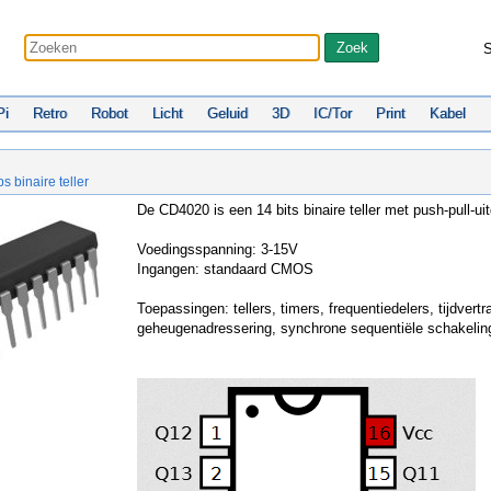
S
Pi
Retro
Robot
Licht
Geluid
3D
IC/Tor
Print
Kabel
 binaire teller
De CD4020 is een 14 bits binaire teller met push-pull-ui
Voedingsspanning: 3-15V
Ingangen: standaard CMOS
Toepassingen: tellers, timers, frequentiedelers, tijdvertr
geheugenadressering, synchrone sequentiële schakelin