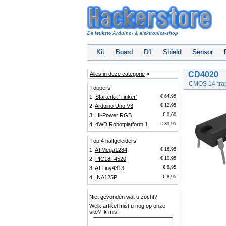
De leukste Arduino- & elektronica-shop
Kit
Board
D1
Shield
Sensor
CD4020
Alles in deze categorie
»
CMOS 14-traps
Toppers
1.
Starterkit 'Tinker'
€ 64,95
2.
Arduino Uno V3
€ 12,95
3.
Hi-Power RGB
€ 0,60
4.
4WD Robotplatform 1
€ 39,95
Top 4 halfgeleiders
1.
ATMega1284
€ 16,95
2.
PIC18F4520
€ 10,95
3.
ATTiny4313
€ 8,95
4.
INA125P
€ 8,95
Niet gevonden wat u zocht?
Welk artikel mist u nog op onze
site? Ik mis: