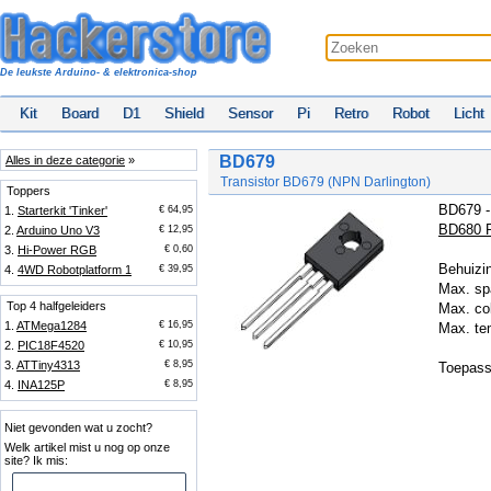
De leukste Arduino- & elektronica-shop
Kit
Board
D1
Shield
Sensor
Pi
Retro
Robot
Licht
BD679
Alles in deze categorie
»
Transistor BD679 (NPN Darlington)
Toppers
BD679 -
1.
Starterkit 'Tinker'
€ 64,95
BD680 P
2.
Arduino Uno V3
€ 12,95
3.
Hi-Power RGB
€ 0,60
Behuizi
4.
4WD Robotplatform 1
€ 39,95
Max. sp
Top 4 halfgeleiders
Max. co
1.
ATMega1284
€ 16,95
Max. te
2.
PIC18F4520
€ 10,95
3.
ATTiny4313
€ 8,95
Toepassi
4.
INA125P
€ 8,95
Niet gevonden wat u zocht?
Welk artikel mist u nog op onze
site? Ik mis: