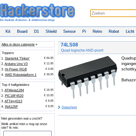
De leukste Arduino- & elektronica-shop
Kit
Board
D1
Shield
Sensor
Pi
Retro
Robot
Licht
74LS08
Alles in deze categorie
»
Quad logische AND-poort
Toppers
Quadrup
1.
Starterkit 'Tinker'
€ 64,95
ingange
2.
Arduino Uno V3
€ 12,95
schottky
3.
Hi-Power RGB
€ 0,60
4.
4WD Robotplatform 1
€ 39,95
Behuizin
Top 4 halfgeleiders
1.
ATMega1284
€ 16,95
2.
PIC18F4520
€ 10,95
3.
ATTiny4313
€ 8,95
4.
INA125P
€ 8,95
Datasheet
Niet gevonden wat u zocht?
Welk artikel mist u nog op onze
site? Ik mis: